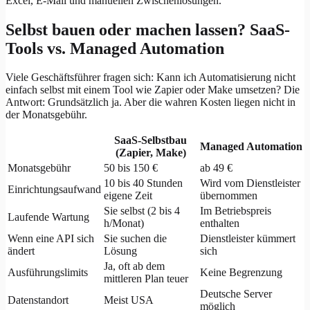
Excel, E-Mail und manuellen Zwischenlösungen.
Selbst bauen oder machen lassen? SaaS-
Tools vs. Managed Automation
Viele Geschäftsführer fragen sich: Kann ich Automatisierung nicht
einfach selbst mit einem Tool wie Zapier oder Make umsetzen? Die
Antwort: Grundsätzlich ja. Aber die wahren Kosten liegen nicht in
der Monatsgebühr.
SaaS-Selbstbau
Managed Automation
(Zapier, Make)
Monatsgebühr
50 bis 150 €
ab 49 €
10 bis 40 Stunden
Wird vom Dienstleister
Einrichtungsaufwand
eigene Zeit
übernommen
Sie selbst (2 bis 4
Im Betriebspreis
Laufende Wartung
h/Monat)
enthalten
Wenn eine API sich
Sie suchen die
Dienstleister kümmert
ändert
Lösung
sich
Ja, oft ab dem
Ausführungslimits
Keine Begrenzung
mittleren Plan teuer
Deutsche Server
Datenstandort
Meist USA
möglich