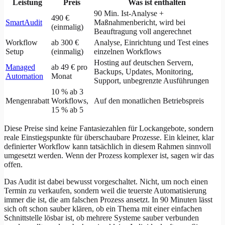
Leistung
Preis
Was ist enthalten
90 Min. Ist-Analyse +
490 €
SmartAudit
Maßnahmenbericht, wird bei
(einmalig)
Beauftragung voll angerechnet
Workflow
ab 300 €
Analyse, Einrichtung und Test eines
Setup
(einmalig)
einzelnen Workflows
Hosting auf deutschen Servern,
Managed
ab 49 € pro
Backups, Updates, Monitoring,
Automation
Monat
Support, unbegrenzte Ausführungen
10 % ab 3
Mengenrabatt
Workflows,
Auf den monatlichen Betriebspreis
15 % ab 5
Diese Preise sind keine Fantasiezahlen für Lockangebote, sondern
reale Einstiegspunkte für überschaubare Prozesse. Ein kleiner, klar
definierter Workflow kann tatsächlich in diesem Rahmen sinnvoll
umgesetzt werden. Wenn der Prozess komplexer ist, sagen wir das
offen.
Das Audit ist dabei bewusst vorgeschaltet. Nicht, um noch einen
Termin zu verkaufen, sondern weil die teuerste Automatisierung
immer die ist, die am falschen Prozess ansetzt. In 90 Minuten lässt
sich oft schon sauber klären, ob ein Thema mit einer einfachen
Schnittstelle lösbar ist, ob mehrere Systeme sauber verbunden